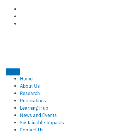
Skip
to
content
Home
About Us
Research
Publications
Learning Hub
News and Events
Sustainable Impacts
Contact Us