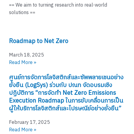
== We aim to turning research into real-world
solutions ==
P
P
P
P
P
Roadmap to Net Zero
a
a
a
a
a
g
g
g
g
g
March 18, 2025
e
e
e
e
e
Read More »
ศูนย์การจัดการโลจิสติกส์และซัพพลายเชนอย่าง
ยั่งยืน (LogSys) ร่วมกับ ปณท จัดอบรมเชิง
ปฏิบัติการ “การจัดทำ Net Zero Emissions
Execution Roadmap ในการขับเคลื่อนการเป็น
ผู้ให้บริการโลจิสติกส์และไปรษณีย์อย่างยั่งยืน”
February 17, 2025
Read More »